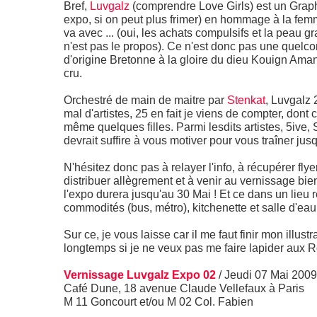
Bref,
Luvgalz
(comprendre Love Girls) est un Graph
expo, si on peut plus frimer) en hommage à la femme
va avec ... (oui, les achats compulsifs et la peau gr
n'est pas le propos). Ce n'est donc pas une quelc
d'origine Bretonne à la gloire du dieu Kouign Ama
cru.
Orchestré de main de maitre par
Stenkat
, Luvgalz 
mal d'artistes, 25 en fait je viens de compter, dont
même quelques filles. Parmi lesdits artistes, 5ive
devrait suffire à vous motiver pour vous traîner jus
N'hésitez donc pas à relayer l'info, à récupérer fly
distribuer allègrement et à venir au vernissage bien
l'expo durera jusqu'au 30 Mai ! Et ce dans un lieu r
commodités (bus, métro), kitchenette et salle d'eau
Sur ce, je vous laisse car il me faut finir mon illustr
longtemps si je ne veux pas me faire lapider aux
Vernissage Luvgalz Expo 02
/ Jeudi 07 Mai 2009
Café Dune, 18 avenue Claude Vellefaux à Paris
M 11 Goncourt et/ou M 02 Col. Fabien